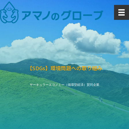
内
容
を
ス
キ
ッ
プ
【SDGs】環境問題への取り組み
サーキュラーエコノミー（循環型経済）賛同企業