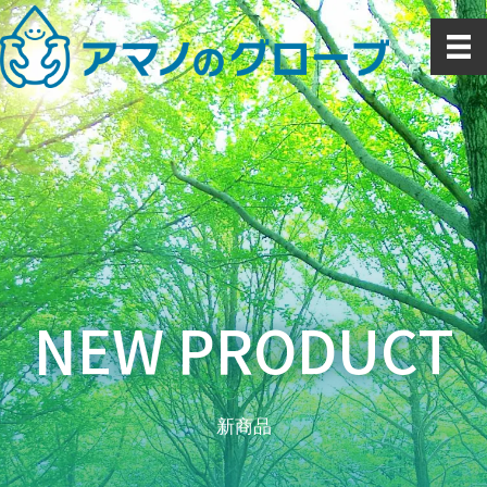
内
容
を
ス
キ
ッ
プ
NEW PRODUCT
新商品